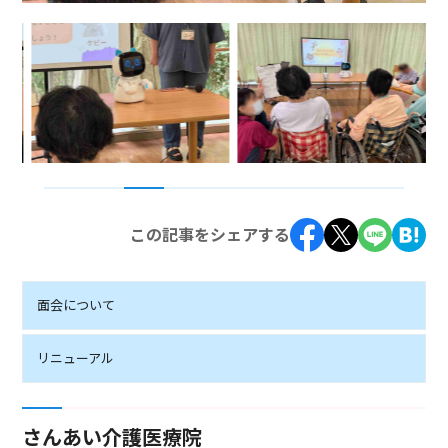
1
2
3
4
5
6
7
8
この記事をシェアする
面会について
リニューアル
さんあい介護医療院